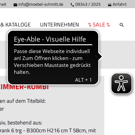
heit
info@moebel-schmitt.de
09343 / 2025
Anfahrt



 & KATALOGE
UNTERNEHMEN
% SALE %
ZIMMER-KOMBI
n auf dem Titelbild:
er
siv, bestehend aus:
hrank 6 trg - B300cm H216 cm T 58cm, mit