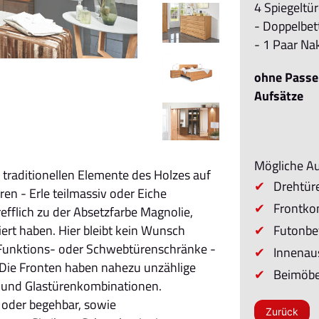
4 Spiegeltü
- Doppelbe
- 1 Paar N
ohne Passe
Aufsätze
Mögliche A
traditionellen Elemente des Holzes auf
Drehtüre
ren - Erle teilmassiv oder Eiche
Frontkom
refflich zu der Absetzfarbe Magnolie,
Futonbet
iert haben. Hier bleibt kein Wunsch
Funktions- oder Schwebtürenschränke -
Innenau
 Die Fronten haben nahezu unzählige
Beimöbe
- und Glastürenkombinationen.
t oder begehbar, sowie
Zurück