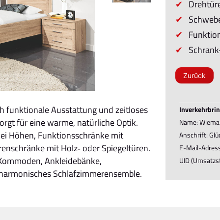
Drehtür
Schwebe
Funktion
Schrank-
Zurück
 funktionale Ausstattung und zeitloses
Inverkehrbrin
rgt für eine warme, natürliche Optik.
Name: Wieman
ei Höhen, Funktionsschränke mit
Anschrift: Gl
nschränke mit Holz‑ oder Spiegeltüren.
E-Mail-Adres
 Kommoden, Ankleidebänke,
UID (Umsatzs
m harmonisches Schlafzimmerensemble.