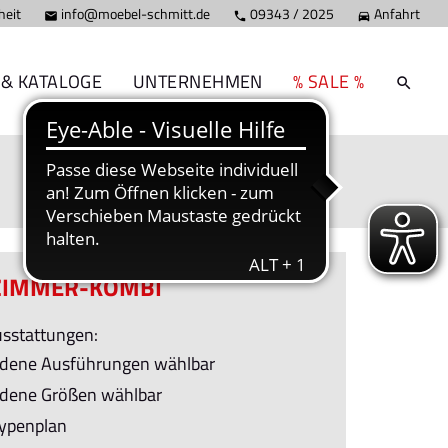
heit
info@moebel-schmitt.de
09343 / 2025
Anfahrt



 & KATALOGE
UNTERNEHMEN
% SALE %
ZIMMER-KOMBI
sstattungen:
edene Ausführungen wählbar
edene Größen wählbar
ypenplan