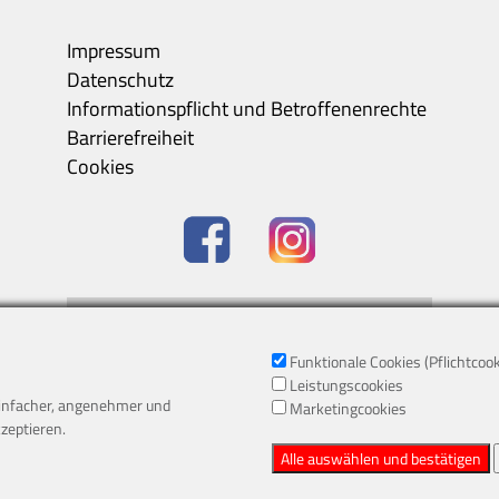
Impressum
Datenschutz
Informationspflicht und Betroffenenrechte
Barrierefreiheit
Cookies
Barrierefreiheitscenter
Kontrastmodus
-
Standard
Funktionale Cookies (Pflichtcoo
Leistungscookies
Text vergrößern
-
Text verkleinern
einfacher, angenehmer und
Marketingcookies
kzeptieren.