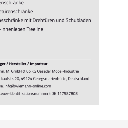
enschränke
türenschränke
sschränke mit Drehtüren und Schubladen
Innenleben Treeline
ger / Hersteller / Importeur
n, M. GmbH & Co.KG Oeseder Möbel-Industrie
ückaufstr. 20, 49124 Georgsmarienhütte, Deutschland
se: info@wiemann-online.com
teuer-Identifikationsnummer): DE 117587808